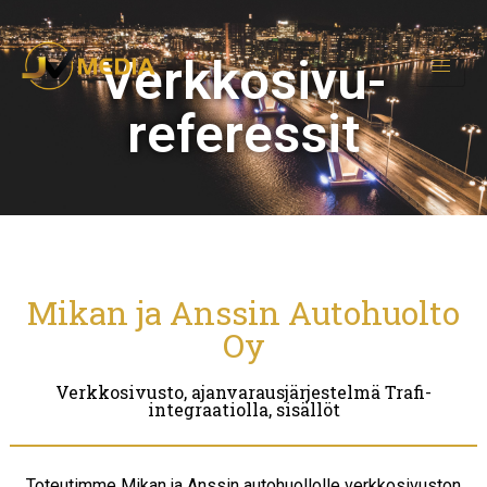
Verkkosivu-
referessit
Mikan ja Anssin Autohuolto
Oy
Verkkosivusto, ajanvarausjärjestelmä Trafi-
integraatiolla, sisällöt
Toteutimme Mikan ja Anssin autohuollolle verkkosivuston